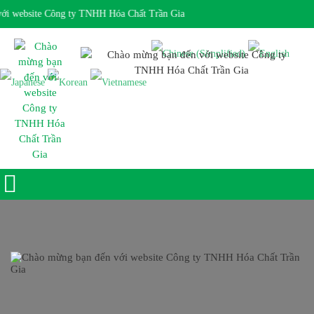
i website Công ty TNHH Hóa Chất Trần Gia
Giờ làm việc 7:30 - 17:00 Ngôn ngữ: