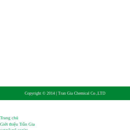
Website:
https://hoachattrangia.com, http://trangiachem.vn
Copyright © 2014 | Tran Gia Chemical Co.,LTD
Trang chủ
Giới thiệu Trần Gia