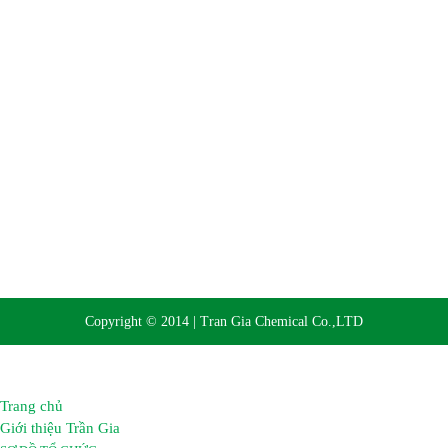
Website:
https://hoachattrangia.com, http://trangiachem.vn
Copyright © 2014 | Tran Gia Chemical Co.,LTD
Trang chủ
Giới thiệu Trần Gia