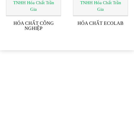
HÓA CHẤT CÔNG
HÓA CHẤT ECOLAB
NGHIỆP
ĐỐI TÁC & KHÁCH
HÀNG