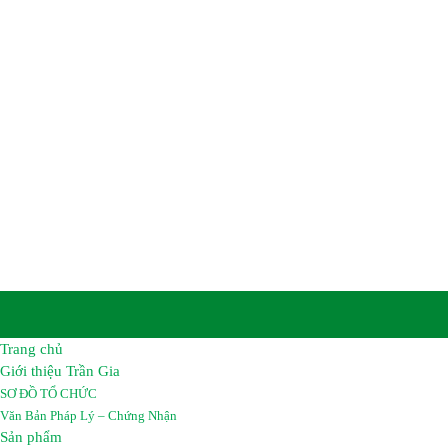
TRẦN GIA
Trụ sở chính :
Số 8B, Tổ 12A, Khu Phố Khu Công Nghiệp
Biên, Tỉnh Đồng Nai, Việt Nam.
Nhà Máy :
Đường số 2A, Giai đoạn 2 – Khu công nghiệp
Long Bình, Tỉnh Đồng Nai, Việt Nam.
Điện thoại:
02513 683069 – 02513 683067
Hotline :
0962 461 461
Email :
hoachattrangia@gmail.com
Website:
https://hoachattrangia.com, http://trangiachem.v
Trang chủ
Giới thiệu Trần Gia
SƠ ĐỒ TỔ CHỨC
Văn Bản Pháp Lý – Chứng Nhận
Sản phẩm