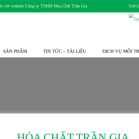
ới website Công ty TNHH Hóa Chất Trần Gia
Giờ l
SẢN PHẨM
TIN TỨC – TÀI LIỆU
DỊCH VỤ MÔI 
HÓA CHẤT TRẦN GIA