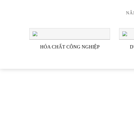
NÂ
HÓA CHẤT CÔNG NGHIỆP
D
CÔNG TY TNHH HÓA C