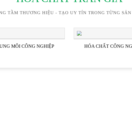
NG TẦM THƯƠNG HIỆU - TẠO UY TÍN TRONG TỪNG SẢN
UNG MÔI CÔNG NGHIỆP
HÓA CHẤT CÔNG NG
ĐỐI TÁC & KHÁCH HÀN
HẤT