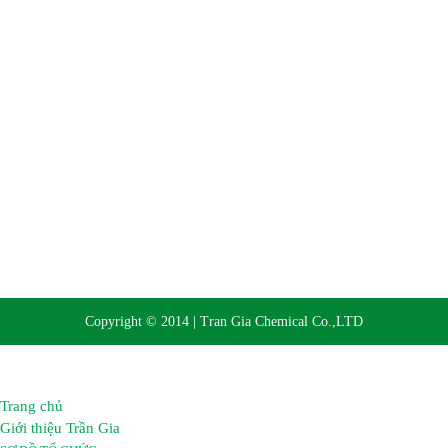
Website:
https://hoachattrangia.com, http://trangiachem.vn
Copyright © 2014 | Tran Gia Chemical Co.,LTD
Trang chủ
Giới thiệu Trần Gia