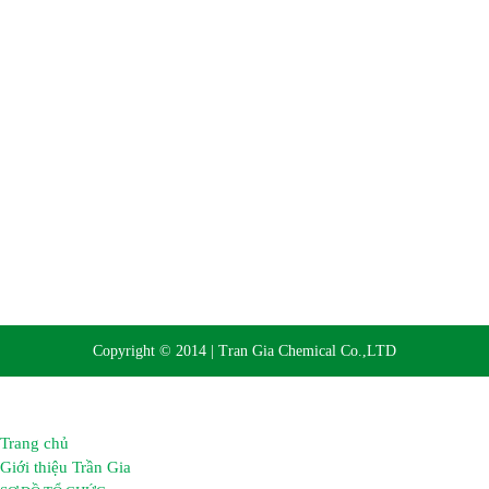
Website:
https://hoachattrangia.com, http://trangiachem.vn
Copyright © 2014 | Tran Gia Chemical Co.,LTD
Trang chủ
Giới thiệu Trần Gia