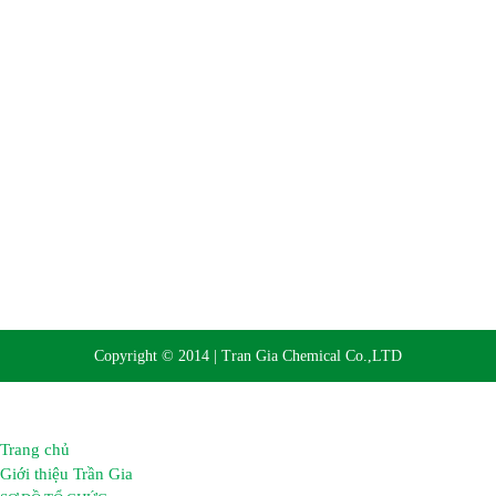
Website:
https://hoachattrangia.com, http://trangiachem.vn
Copyright © 2014 | Tran Gia Chemical Co.,LTD
Trang chủ
Giới thiệu Trần Gia