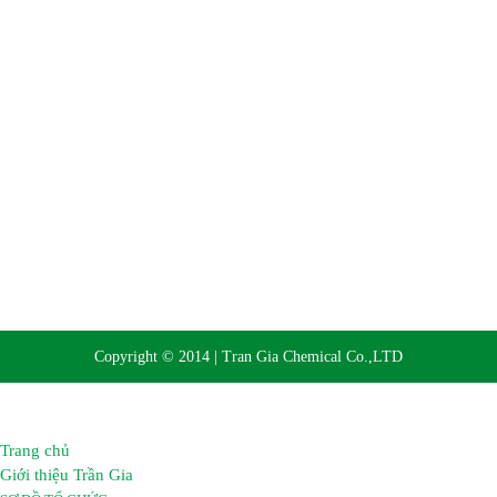
Website:
https://hoachattrangia.com, http://trangiachem.vn
Copyright © 2014 | Tran Gia Chemical Co.,LTD
Trang chủ
Giới thiệu Trần Gia