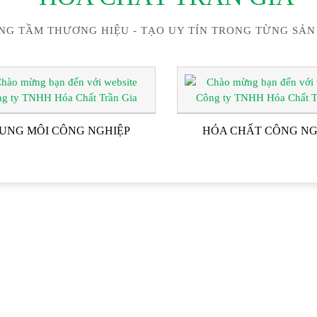
NG TẦM THƯƠNG HIỆU - TẠO UY TÍN TRONG TỪNG SẢN
UNG MÔI CÔNG NGHIỆP
HÓA CHẤT CÔNG NG
ĐỐI TÁC & KHÁCH HÀN