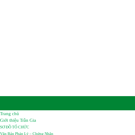
CÔNG TY TNHH HÓA C
TRẦN GIA
Trụ sở chính :
Số 8B, Tổ 12A, Khu Phố Khu Công Nghiệp
Biên, Tỉnh Đồng Nai, Việt Nam.
Nhà Máy :
Đường số 2A, Giai đoạn 2 – Khu công nghiệp
Long Bình, Tỉnh Đồng Nai, Việt Nam.
Điện thoại:
02513 683069 – 02513 683067
Hotline :
0962 461 461
Email :
hoachattrangia@gmail.com
Website:
https://hoachattrangia.com, http://trangiachem.v
Trang chủ
Giới thiệu Trần Gia
SƠ ĐỒ TỔ CHỨC
Văn Bản Pháp Lý – Chứng Nhận