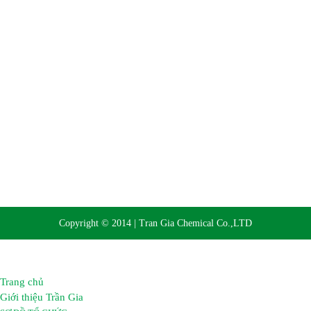
Website:
https://hoachattrangia.com, http://trangiachem.vn
Copyright © 2014 | Tran Gia Chemical Co.,LTD
Trang chủ
Giới thiệu Trần Gia