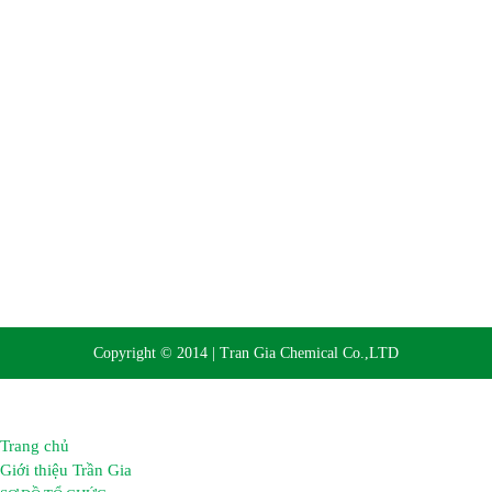
Website:
https://hoachattrangia.com, http://trangiachem.vn
Copyright © 2014 | Tran Gia Chemical Co.,LTD
Trang chủ
Giới thiệu Trần Gia