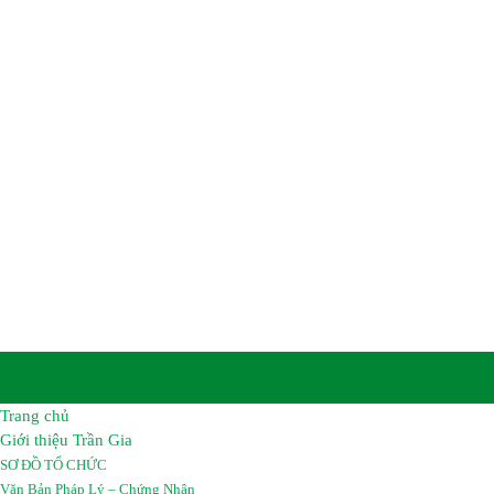
CÔNG TY TNHH HÓA C
TRẦN GIA
Trụ sở chính :
Số 8B, Tổ 12A, Khu Phố Khu Công Nghiệp
Biên, Tỉnh Đồng Nai, Việt Nam.
Nhà Máy :
Đường số 2A, Giai đoạn 2 – Khu công nghiệp
Long Bình, Tỉnh Đồng Nai, Việt Nam.
Điện thoại:
02513 683069 – 02513 683067
Hotline :
0962 461 461
Email :
hoachattrangia@gmail.com
Website:
https://hoachattrangia.com, http://trangiachem.v
Trang chủ
Giới thiệu Trần Gia
SƠ ĐỒ TỔ CHỨC
Văn Bản Pháp Lý – Chứng Nhận