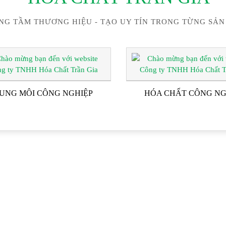
NG TẦM THƯƠNG HIỆU - TẠO UY TÍN TRONG TỪNG SẢN
UNG MÔI CÔNG NGHIỆP
HÓA CHẤT CÔNG NG
ĐỐI TÁC & KHÁCH HÀN