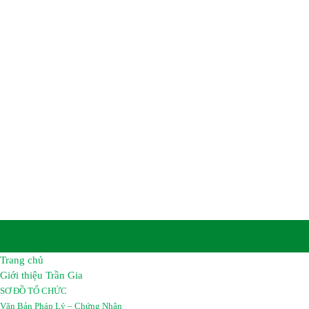
CÔNG TY TNHH HÓA C
TRẦN GIA
Trụ sở chính :
Số 8B, Tổ 12A, Khu Phố Khu Công Nghiệp
Biên, Tỉnh Đồng Nai, Việt Nam.
Nhà Máy :
Đường số 2A, Giai đoạn 2 – Khu công nghiệp
Long Bình, Tỉnh Đồng Nai, Việt Nam.
Điện thoại:
02513 683069 – 02513 683067
Hotline :
0962 461 461
Email :
hoachattrangia@gmail.com
Website:
https://hoachattrangia.com, http://trangiachem.v
Trang chủ
Giới thiệu Trần Gia
SƠ ĐỒ TỔ CHỨC
Văn Bản Pháp Lý – Chứng Nhận