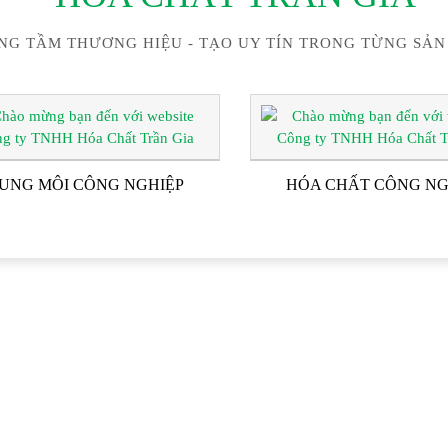
NG TẦM THƯƠNG HIỆU - TẠO UY TÍN TRONG TỪNG SẢN
UNG MÔI CÔNG NGHIỆP
HÓA CHẤT CÔNG NG
ĐỐI TÁC & KHÁCH HÀN