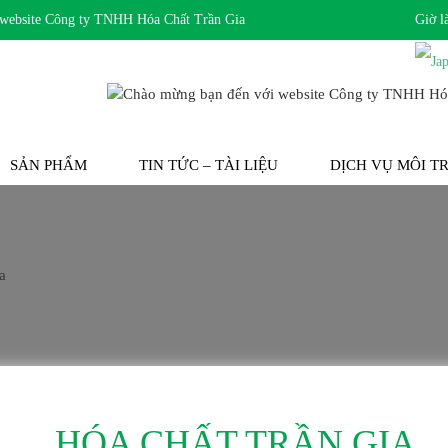
bsite Công ty TNHH Hóa Chất Trần Gia
Giờ l
SẢN PHẨM
TIN TỨC – TÀI LIỆU
DỊCH VỤ MÔI 
HÓA CHẤT TRẦN GIA