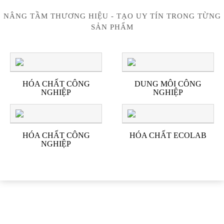
NÂNG TẦM THƯƠNG HIỆU - TẠO UY TÍN TRONG TỪNG
SẢN PHẨM
HÓA CHẤT CÔNG
DUNG MÔI CÔNG
NGHIỆP
NGHIỆP
HÓA CHẤT CÔNG
HÓA CHẤT ECOLAB
NGHIỆP
ĐỐI TÁC & KHÁCH