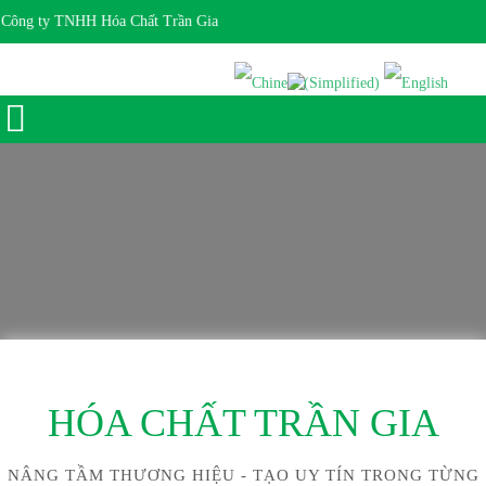
Công ty TNHH Hóa Chất Trần Gia
Giờ làm việc 7:30 - 17:00 Ngôn ngữ:
HÓA CHẤT TRẦN GIA
NÂNG TẦM THƯƠNG HIỆU - TẠO UY TÍN TRONG TỪNG