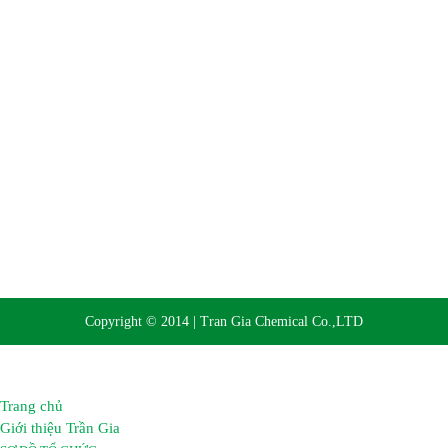
Website:
https://hoachattrangia.com, http://trangiachem.vn
Copyright © 2014 | Tran Gia Chemical Co.,LTD
Trang chủ
Giới thiệu Trần Gia