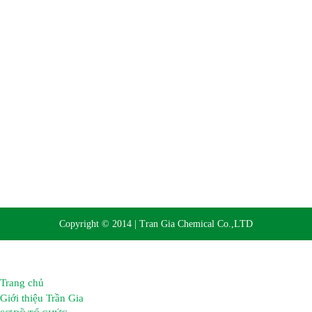
Website:
https://hoachattrangia.com, http://trangiachem.vn
Copyright © 2014 | Tran Gia Chemical Co.,LTD
Trang chủ
Giới thiệu Trần Gia