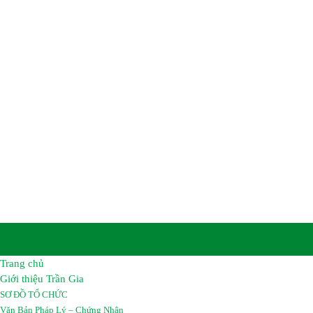
CÔNG TY TNHH HÓA C
TRẦN GIA
Trụ sở chính :
Số 8B, Tổ 12A, Khu Phố Khu Công Nghiệp
Biên, Tỉnh Đồng Nai, Việt Nam.
Nhà Máy :
Đường số 2A, Giai đoạn 2 – Khu công nghiệp
Long Bình, Tỉnh Đồng Nai, Việt Nam.
Điện thoại:
02513 683069 – 02513 683067
Hotline :
0962 461 461
Email :
hoachattrangia@gmail.com
Website:
https://hoachattrangia.com, http://trangiachem.v
Trang chủ
Giới thiệu Trần Gia
SƠ ĐỒ TỔ CHỨC
Văn Bản Pháp Lý – Chứng Nhận