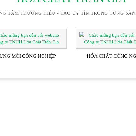
NG TẦM THƯƠNG HIỆU - TẠO UY TÍN TRONG TỪNG SẢN
UNG MÔI CÔNG NGHIỆP
HÓA CHẤT CÔNG NG
ĐỐI TÁC & KHÁCH HÀN