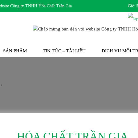
te Công ty TNHH Hóa Chất Trần Gia
Giờ l
SẢN PHẨM
TIN TỨC – TÀI LIỆU
DỊCH VỤ MÔI 
HÓA CHẤT TRẦN GIA