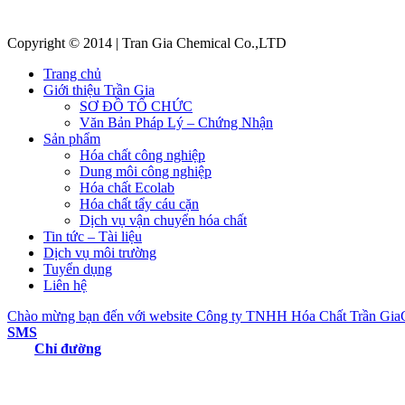
Copyright © 2014 | Tran Gia Chemical Co.,LTD
Trang chủ
Giới thiệu Trần Gia
SƠ ĐỒ TỔ CHỨC
Văn Bản Pháp Lý – Chứng Nhận
Sản phẩm
Hóa chất công nghiệp
Dung môi công nghiệp
Hóa chất Ecolab
Hóa chất tẩy cáu cặn
Dịch vụ vận chuyển hóa chất
Tin tức – Tài liệu
Dịch vụ môi trường
Tuyển dụng
Liên hệ
SMS
Chỉ đường