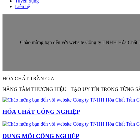
Tuyển dụng
Liên hệ
HÓA CHẤT TRẦN GIA
NÂNG TẦM THƯƠNG HIỆU - TẠO UY TÍN TRONG TỪNG 
HÓA CHẤT CÔNG NGHIỆP
DUNG MÔI CÔNG NGHIỆP