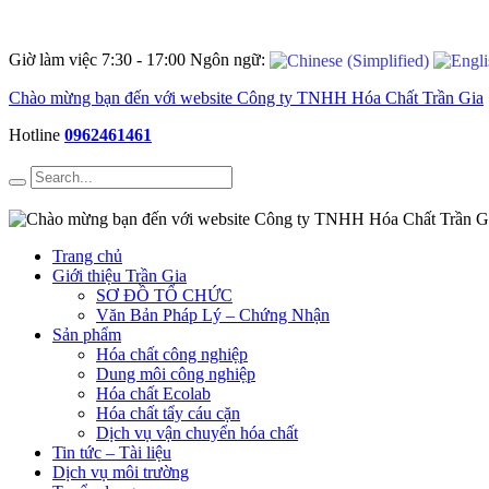
Giờ làm việc 7:30 - 17:00 Ngôn ngữ:
Hotline
0962461461
Trang chủ
Giới thiệu Trần Gia
SƠ ĐỒ TỔ CHỨC
Văn Bản Pháp Lý – Chứng Nhận
Sản phẩm
Hóa chất công nghiệp
Dung môi công nghiệp
Hóa chất Ecolab
Hóa chất tẩy cáu cặn
Dịch vụ vận chuyển hóa chất
Tin tức – Tài liệu
Dịch vụ môi trường