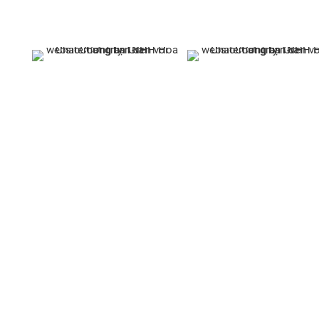
CÔNG TY TNHH HÓA C
TRẦN GIA
Trụ sở chính :
Số 8B, Tổ 12A, Khu Phố Khu Công Nghiệp
Biên, Tỉnh Đồng Nai, Việt Nam.
Nhà Máy :
Đường số 2A, Giai đoạn 2 – Khu công nghiệ
Long Bình, Tỉnh Đồng Nai, Việt Nam.
Điện thoại:
02513 683069 – 02513 683067
Hotline :
0962 461 461
Email :
hoachattrangia@gmail.com
Website:
https://hoachattrangia.com, http://trangiach