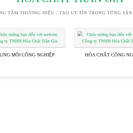
NG TẦM THƯƠNG HIỆU - TẠO UY TÍN TRONG TỪNG SẢN
UNG MÔI CÔNG NGHIỆP
HÓA CHẤT CÔNG NG
ĐỐI TÁC & KHÁCH HÀN