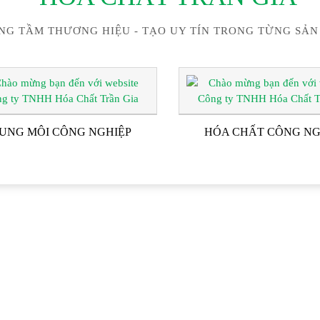
NG TẦM THƯƠNG HIỆU - TẠO UY TÍN TRONG TỪNG SẢN
UNG MÔI CÔNG NGHIỆP
HÓA CHẤT CÔNG NG
ĐỐI TÁC & KHÁCH HÀN