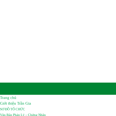
CÔNG TY TNHH HÓA C
TRẦN GIA
Trụ sở chính :
Số 8B, Tổ 12A, Khu Phố Khu Công Nghiệp
Biên, Tỉnh Đồng Nai, Việt Nam.
Nhà Máy :
Đường số 2A, Giai đoạn 2 – Khu công nghiệp
Long Bình, Tỉnh Đồng Nai, Việt Nam.
Điện thoại:
02513 683069 – 02513 683067
Hotline :
0962 461 461
Email :
hoachattrangia@gmail.com
Website:
https://hoachattrangia.com, http://trangiachem.v
Trang chủ
Giới thiệu Trần Gia
SƠ ĐỒ TỔ CHỨC
Văn Bản Pháp Lý – Chứng Nhận