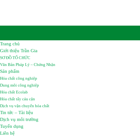
Email :
hoachattrangia@gmail.com
Website:
https://hoachattrangia.com, http://trangiachem.v
Trang chủ
Giới thiệu Trần Gia
SƠ ĐỒ TỔ CHỨC
Văn Bản Pháp Lý – Chứng Nhận
Sản phẩm
Hóa chất công nghiệp
Dung môi công nghiệp
Hóa chất Ecolab
Hóa chất tẩy cáu cặn
Dịch vụ vận chuyển hóa chất
Tin tức – Tài liệu
Dịch vụ môi trường
Tuyển dụng
Liên hệ