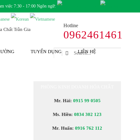
àm việc 7:30 - 17:00 Ngôn ngữ:
Hotline
0962461461
TRƯỜNG
TUYỂN DỤNG
LIÊN HỆ
PHÒNG KINH DOANH HÓA CHẤT
Mr. Hải:
0915 99 0505
Ms. Hiền:
0834 302 123
Mr. Huấn:
0916 762 112