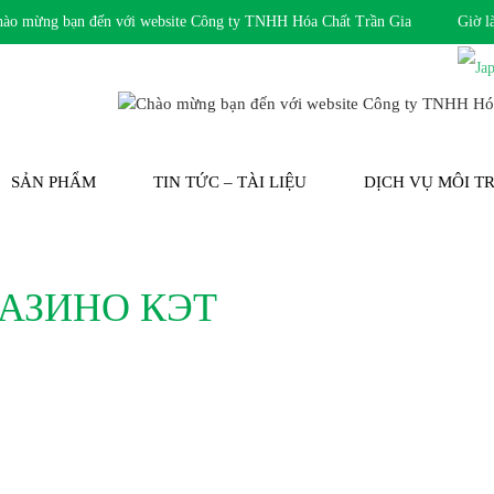
mừng bạn đến với website Công ty TNHH Hóa Chất Trần Gia
Giờ l
SẢN PHẨM
TIN TỨC – TÀI LIỆU
DỊCH VỤ MÔI 
АЗИНО КЭТ