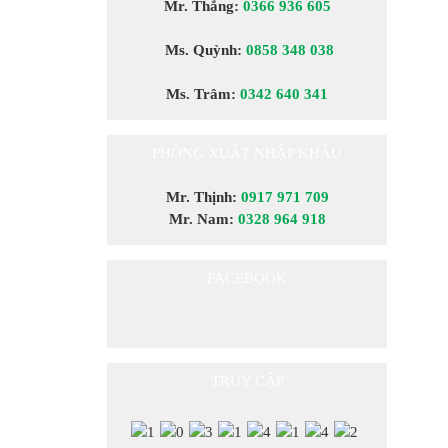
Mr. Thắng:
0366 936 605
Ms. Quỳnh:
0858 348 038
Ms. Trâm:
0342 640 341
PHÒNG XUẤT NHẬP KHẨU
Mr. Thịnh:
0917 971 709
Mr. Nam:
0328 964 918
FACEBOOK
TRUY CẬP