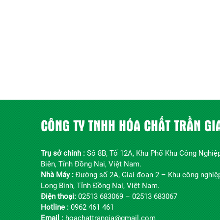
CÔNG TY TNHH HÓA CHẤT TRẦN GI
Trụ sở chính :
Số 8B, Tổ 12A, Khu Phố Khu Công Nghiệp
Biên, Tỉnh Đồng Nai, Việt Nam.
Nhà Máy :
Đường số 2A, Giai đoạn 2 – Khu công nghiệ
Long Bình, Tỉnh Đồng Nai, Việt Nam.
Điện thoại:
02513 683069 – 02513 683067
Hotline :
0962 461 461
Email :
hoachattrangia@gmail.com