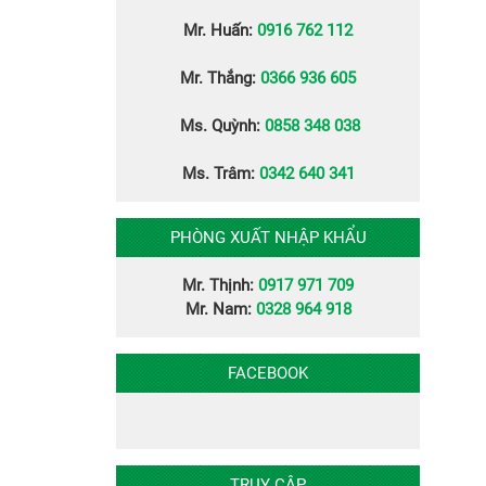
Mr. Huấn:
0916 762 112
Mr. Thắng:
0366 936 605
Ms. Quỳnh:
0858 348 038
Ms. Trâm:
0342 640 341
PHÒNG XUẤT NHẬP KHẨU
Mr. Thịnh:
0917 971 709
Mr. Nam:
0328 964 918
FACEBOOK
TRUY CẬP