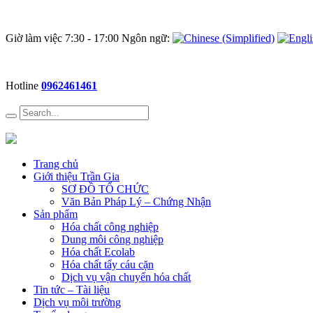
Giờ làm việc 7:30 - 17:00 Ngôn ngữ:
Hotline
0962461461
Trang chủ
Giới thiệu Trần Gia
SƠ ĐỒ TỔ CHỨC
Văn Bản Pháp Lý – Chứng Nhận
Sản phẩm
Hóa chất công nghiệp
Dung môi công nghiệp
Hóa chất Ecolab
Hóa chất tẩy cáu cặn
Dịch vụ vận chuyển hóa chất
Tin tức – Tài liệu
Dịch vụ môi trường