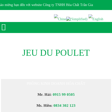
o mừng bạn đến với website Công ty TNHH Hóa Chất Trần Gia
Giờ làm việc 7:30 - 17:00 Ngôn ngữ:
JEU DU POULET
PHÒNG KINH DOANH HÓA CHẤT
Mr. Hải:
0915 99 0505
Ms. Hiền:
0834 302 123