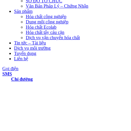
SƠ ĐỒ TỔ CHỨC
Văn Bản Pháp Lý – Chứng Nhận
Sản phẩm
Hóa chất công nghiệp
Dung môi công nghiệp
Hóa chất Ecolab
Hóa chất tẩy cáu cặn
Dịch vụ vận chuyển hóa chất
Tin tức – Tài liệu
Dịch vụ môi trường
Tuyển dụng
Liên hệ
Gọi điện
SMS
Chỉ đường