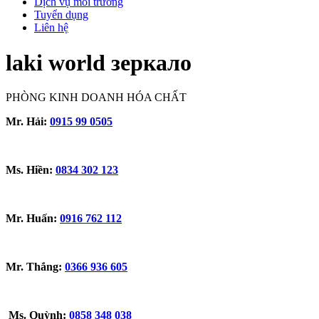
Dịch vụ môi trường
Tuyển dụng
Liên hệ
laki world зеркало
PHÒNG KINH DOANH HÓA CHẤT
Mr. Hải:
0915 99 0505
Ms. Hiền:
0834 302 123
Mr. Huấn:
0916 762 112
Mr. Thắng:
0366 936 605
Ms. Quỳnh:
0858 348 038