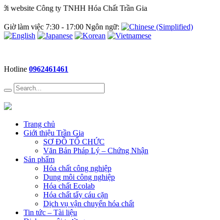
i website Công ty TNHH Hóa Chất Trần Gia
Giờ làm việc 7:30 - 17:00 Ngôn ngữ:
Hotline
0962461461
Trang chủ
Giới thiệu Trần Gia
SƠ ĐỒ TỔ CHỨC
Văn Bản Pháp Lý – Chứng Nhận
Sản phẩm
Hóa chất công nghiệp
Dung môi công nghiệp
Hóa chất Ecolab
Hóa chất tẩy cáu cặn
Dịch vụ vận chuyển hóa chất
Tin tức – Tài liệu