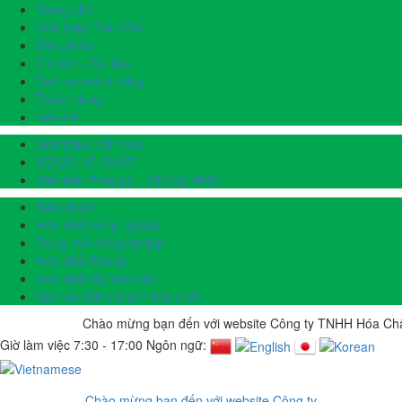
Trang chủ
Giới thiệu Trần Gia
Sản phẩm
Tin tức – Tài liệu
Dịch vụ môi trường
Tuyển dụng
Liên hệ
Giới thiệu Trần Gia
SƠ ĐỒ TỔ CHỨC
Văn Bản Pháp Lý – Chứng Nhận
Sản phẩm
Hóa chất công nghiệp
Dung môi công nghiệp
Hóa chất Ecolab
Hóa chất tẩy cáu cặn
Dịch vụ vận chuyển hóa chất
Chào mừng bạn đến với website Công ty TNHH Hóa Chất 
Giờ làm việc 7:30 - 17:00 Ngôn ngữ: