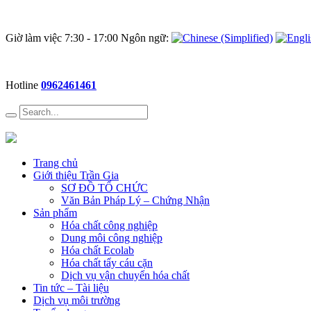
Giờ làm việc 7:30 - 17:00 Ngôn ngữ:
Hotline
0962461461
Trang chủ
Giới thiệu Trần Gia
SƠ ĐỒ TỔ CHỨC
Văn Bản Pháp Lý – Chứng Nhận
Sản phẩm
Hóa chất công nghiệp
Dung môi công nghiệp
Hóa chất Ecolab
Hóa chất tẩy cáu cặn
Dịch vụ vận chuyển hóa chất
Tin tức – Tài liệu
Dịch vụ môi trường