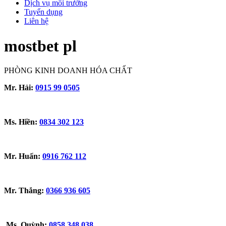
Dịch vụ môi trường
Tuyển dụng
Liên hệ
mostbet pl
PHÒNG KINH DOANH HÓA CHẤT
Mr. Hải:
0915 99 0505
Ms. Hiền:
0834 302 123
Mr. Huấn:
0916 762 112
Mr. Thắng:
0366 936 605
Ms. Quỳnh:
0858 348 038