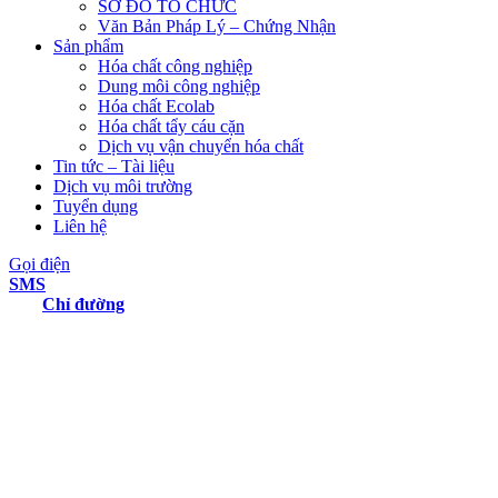
SƠ ĐỒ TỔ CHỨC
Văn Bản Pháp Lý – Chứng Nhận
Sản phẩm
Hóa chất công nghiệp
Dung môi công nghiệp
Hóa chất Ecolab
Hóa chất tẩy cáu cặn
Dịch vụ vận chuyển hóa chất
Tin tức – Tài liệu
Dịch vụ môi trường
Tuyển dụng
Liên hệ
Gọi điện
SMS
Chỉ đường