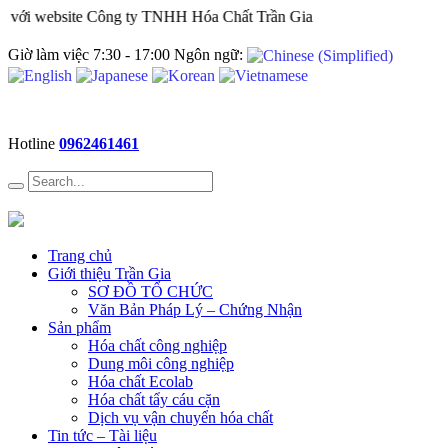
với website Công ty TNHH Hóa Chất Trần Gia
Giờ làm việc 7:30 - 17:00 Ngôn ngữ:
Hotline
0962461461
Trang chủ
Giới thiệu Trần Gia
SƠ ĐỒ TỔ CHỨC
Văn Bản Pháp Lý – Chứng Nhận
Sản phẩm
Hóa chất công nghiệp
Dung môi công nghiệp
Hóa chất Ecolab
Hóa chất tẩy cáu cặn
Dịch vụ vận chuyển hóa chất
Tin tức – Tài liệu