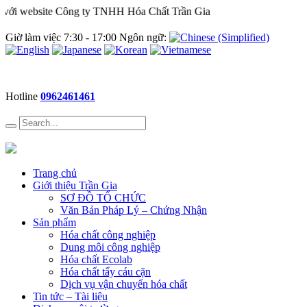
ới website Công ty TNHH Hóa Chất Trần Gia
Giờ làm việc 7:30 - 17:00 Ngôn ngữ:
Hotline
0962461461
Trang chủ
Giới thiệu Trần Gia
SƠ ĐỒ TỔ CHỨC
Văn Bản Pháp Lý – Chứng Nhận
Sản phẩm
Hóa chất công nghiệp
Dung môi công nghiệp
Hóa chất Ecolab
Hóa chất tẩy cáu cặn
Dịch vụ vận chuyển hóa chất
Tin tức – Tài liệu