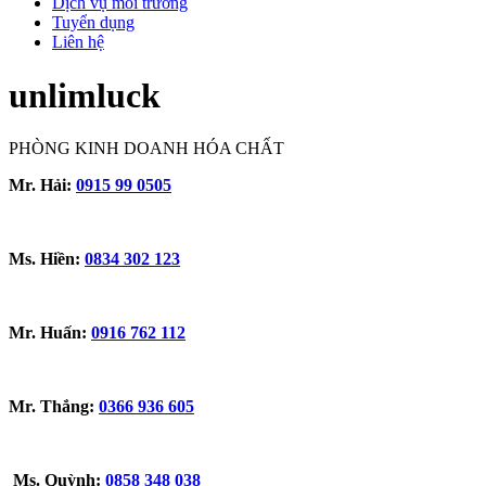
Dịch vụ môi trường
Tuyển dụng
Liên hệ
unlimluck
PHÒNG KINH DOANH HÓA CHẤT
Mr. Hải:
0915 99 0505
Ms. Hiền:
0834 302 123
Mr. Huấn:
0916 762 112
Mr. Thắng:
0366 936 605
Ms. Quỳnh:
0858 348 038