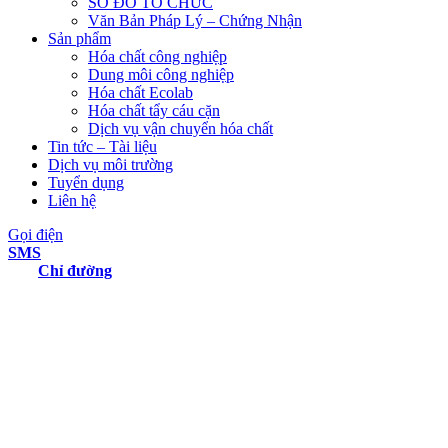
SƠ ĐỒ TỔ CHỨC
Văn Bản Pháp Lý – Chứng Nhận
Sản phẩm
Hóa chất công nghiệp
Dung môi công nghiệp
Hóa chất Ecolab
Hóa chất tẩy cáu cặn
Dịch vụ vận chuyển hóa chất
Tin tức – Tài liệu
Dịch vụ môi trường
Tuyển dụng
Liên hệ
Gọi điện
SMS
Chỉ đường