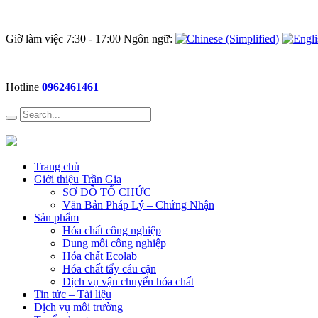
Giờ làm việc 7:30 - 17:00 Ngôn ngữ:
Hotline
0962461461
Trang chủ
Giới thiệu Trần Gia
SƠ ĐỒ TỔ CHỨC
Văn Bản Pháp Lý – Chứng Nhận
Sản phẩm
Hóa chất công nghiệp
Dung môi công nghiệp
Hóa chất Ecolab
Hóa chất tẩy cáu cặn
Dịch vụ vận chuyển hóa chất
Tin tức – Tài liệu
Dịch vụ môi trường