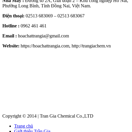
Nhà Máy :
Đường số 2A, Giai đoạn 2 – Khu công nghiệp Hố Nai,
Phường Long Bình, Tỉnh Đồng Nai, Việt Nam.
Điện thoại:
02513 683069 – 02513 683067
Hotline :
0962 461 461
Email :
hoachattrangia@gmail.com
Website:
https://hoachattrangia.com, http://trangiachem.vn
Copyright © 2014 | Tran Gia Chemical Co.,LTD
Trang chủ
Giới thiệu Trần Gia