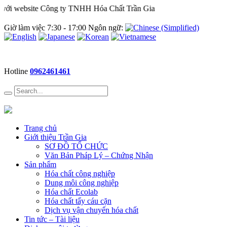
ới website Công ty TNHH Hóa Chất Trần Gia
Giờ làm việc 7:30 - 17:00 Ngôn ngữ:
Hotline
0962461461
Trang chủ
Giới thiệu Trần Gia
SƠ ĐỒ TỔ CHỨC
Văn Bản Pháp Lý – Chứng Nhận
Sản phẩm
Hóa chất công nghiệp
Dung môi công nghiệp
Hóa chất Ecolab
Hóa chất tẩy cáu cặn
Dịch vụ vận chuyển hóa chất
Tin tức – Tài liệu