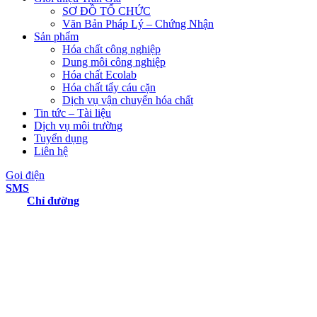
SƠ ĐỒ TỔ CHỨC
Văn Bản Pháp Lý – Chứng Nhận
Sản phẩm
Hóa chất công nghiệp
Dung môi công nghiệp
Hóa chất Ecolab
Hóa chất tẩy cáu cặn
Dịch vụ vận chuyển hóa chất
Tin tức – Tài liệu
Dịch vụ môi trường
Tuyển dụng
Liên hệ
Gọi điện
SMS
Chỉ đường