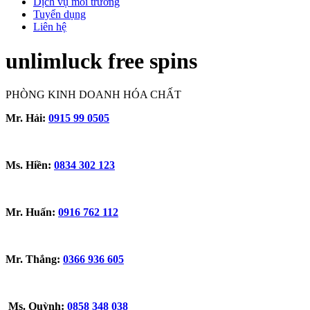
Dịch vụ môi trường
Tuyển dụng
Liên hệ
unlimluck free spins
PHÒNG KINH DOANH HÓA CHẤT
Mr. Hải:
0915 99 0505
Ms. Hiền:
0834 302 123
Mr. Huấn:
0916 762 112
Mr. Thắng:
0366 936 605
Ms. Quỳnh:
0858 348 038