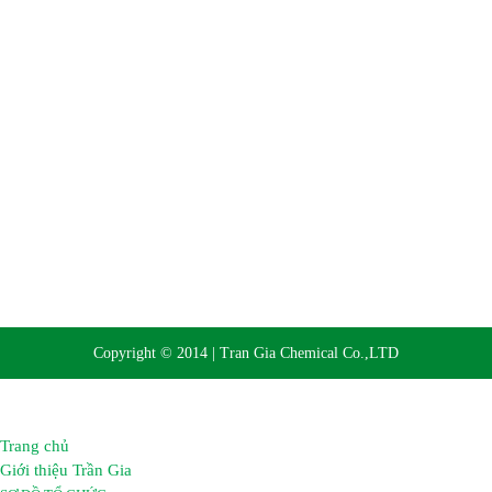
Website:
https://hoachattrangia.com, http://trangiachem.vn
Copyright © 2014 | Tran Gia Chemical Co.,LTD
Trang chủ
Giới thiệu Trần Gia