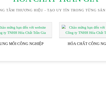
NG TẦM THƯƠNG HIỆU - TẠO UY TÍN TRONG TỪNG SẢN
UNG MÔI CÔNG NGHIỆP
HÓA CHẤT CÔNG NG
ĐỐI TÁC & KHÁCH HÀN