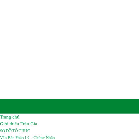
CÔNG TY TNHH HÓA C
TRẦN GIA
Trụ sở chính :
Số 8B, Tổ 12A, Khu Phố Khu Công Nghiệp
Biên, Tỉnh Đồng Nai, Việt Nam.
Nhà Máy :
Đường số 2A, Giai đoạn 2 – Khu công nghiệp
Long Bình, Tỉnh Đồng Nai, Việt Nam.
Điện thoại:
02513 683069 – 02513 683067
Hotline :
0962 461 461
Email :
hoachattrangia@gmail.com
Website:
https://hoachattrangia.com, http://trangiachem.v
Trang chủ
Giới thiệu Trần Gia
SƠ ĐỒ TỔ CHỨC
Văn Bản Pháp Lý – Chứng Nhận