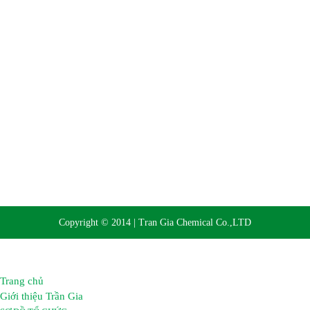
Website:
https://hoachattrangia.com, http://trangiachem.vn
Copyright © 2014 | Tran Gia Chemical Co.,LTD
Trang chủ
Giới thiệu Trần Gia