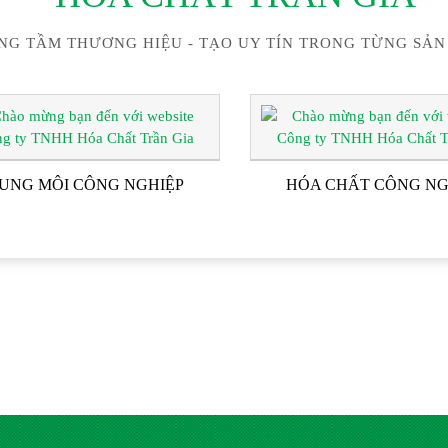
NG TẦM THƯƠNG HIỆU - TẠO UY TÍN TRONG TỪNG SẢN
UNG MÔI CÔNG NGHIỆP
HÓA CHẤT CÔNG NG
ĐỐI TÁC & KHÁCH HÀN