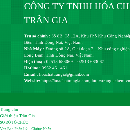
CÔNG TY TNHH HÓA C
TRẦN GIA
Trụ sở chính :
Số 8B, Tổ 12A, Khu Phố Khu Công Nghiệp
Biên, Tỉnh Đồng Nai, Việt Nam.
Nhà Máy :
Đường số 2A, Giai đoạn 2 – Khu công nghiệp
Long Bình, Tỉnh Đồng Nai, Việt Nam.
Điện thoại:
02513 683069 – 02513 683067
Hotline :
0962 461 461
Email :
hoachattrangia@gmail.com
Website:
https://hoachattrangia.com, http://trangiachem.v
Trang chủ
Giới thiệu Trần Gia
SƠ ĐỒ TỔ CHỨC
Văn Bản Pháp Lý – Chứng Nhận