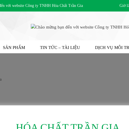
với website Công ty TNHH Hóa Chất Trần Gia
Giờ l
SẢN PHẨM
TIN TỨC – TÀI LIỆU
DỊCH VỤ MÔI 
HÓA CHẤT TRẦN GIA