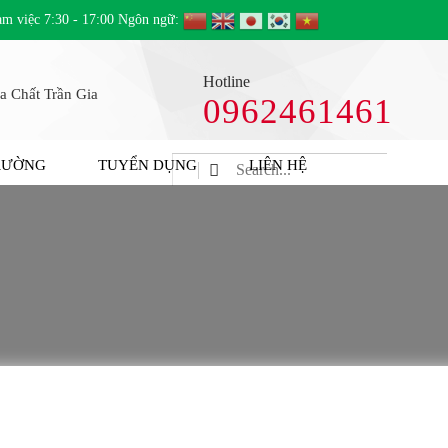
àm việc 7:30 - 17:00 Ngôn ngữ:
Hotline
0962461461
TRƯỜNG
TUYỂN DỤNG
LIÊN HỆ