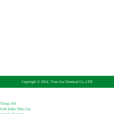
Website:
https://hoachattrangia.com, http://trangiachem.vn
Copyright © 2014 | Tran Gia Chemical Co.,LTD
Trang chủ
Giới thiệu Trần Gia