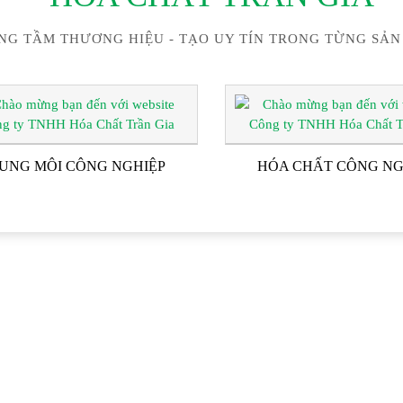
NG TẦM THƯƠNG HIỆU - TẠO UY TÍN TRONG TỪNG SẢN
UNG MÔI CÔNG NGHIỆP
HÓA CHẤT CÔNG NG
ĐỐI TÁC & KHÁCH HÀN