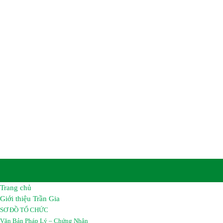
CÔNG TY TNHH HÓA C
TRẦN GIA
Trụ sở chính :
Số 8B, Tổ 12A, Khu Phố Khu Công Nghiệp
Biên, Tỉnh Đồng Nai, Việt Nam.
Nhà Máy :
Đường số 2A, Giai đoạn 2 – Khu công nghiệp
Long Bình, Tỉnh Đồng Nai, Việt Nam.
Điện thoại:
02513 683069 – 02513 683067
Hotline :
0962 461 461
Email :
hoachattrangia@gmail.com
Website:
https://hoachattrangia.com, http://trangiachem.v
Trang chủ
Giới thiệu Trần Gia
SƠ ĐỒ TỔ CHỨC
Văn Bản Pháp Lý – Chứng Nhận