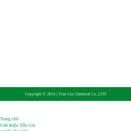
Website:
https://hoachattrangia.com, http://trangiachem.vn
Copyright © 2014 | Tran Gia Chemical Co.,LTD
Trang chủ
Giới thiệu Trần Gia