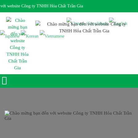
ới website Công ty TNHH Hóa Chất Trần Gia
Giờ làm việc 7:30 - 17:00 Ngôn ngữ: